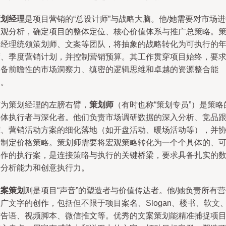
策划经理
是项目营销的“总设计师”与战略大脑。他/她需要对市场
宏观分析，确定项目的整体定位、核心价值体系与推广总策略。
划经理统领策划师、文案等团队，将抽象的战略转化为可执行的
度、季度营销计划，并控制营销预算。其工作贯穿项目始终，要
具备前瞻性的市场洞察力、缜密的逻辑思维和卓越的资源整合能
力。
作为策划经理的左膀右臂，
策划师
（有时也称“策划专员”）是策略
具体执行者与深化者。他们负责市场调研数据的深入分析、竞品
踪、营销活动方案的细化落地（如开盘活动、暖场活动等），并
助制定价格策略。策划师需要将宏观策略转化为一个个具体的、
操作的执行案，是连接策略与执行的关键桥梁，要求具备扎实的
据分析能力和创意执行力。
文案策划
则是项目“声音”的塑造者与价值传达者。他/她负责所有
广文字的创作，包括但不限于项目案名、Slogan、楼书、软文
广告语、视频脚本、微信推文等。优秀的文案策划能精准捕捉项