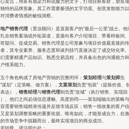
核心卖点，用富有感染力和说服力的文字，打动目标客群，塑造
目独特的品牌形象。其工作需要极强的文字功底、创意发散能力
及对消费者情感的敏锐洞察。
房地产销售代理
（置业顾问）是直面客户的“最后一公里”战士。他
驻扎在销售案场或外拓渠道，直接向客户介绍项目、带看样板间
解答疑问、促成交易。销售代理是公司形象与项目价值最直接的
递者，其专业素养、服务态度和谈判技巧直接决定了成交转化率
他们需要精通产品知识、熟悉交易流程，并具备出色的沟通能力
客户维系能力。
这五个角色构成了房地产营销的完整闭环：
策划经理
与
策划师
负
“谋划”（定策略、做方案），
文案策划
负责“包装”（提炼价值、
意表达），
销售经理
与
销售代理
则负责“攻城”（执行销售、实现回
款）。他们之间必须信息通畅、高度协同——策划端输出的策略
内容需要销售端精准传递并反馈市场反应；销售一线收集的客户
息又是策划调整策略的重要依据。唯有如此，才能形成合力，在
烈的市场竞争中脱颖而出，最终实现项目的商业成功。
如若转载，请注明出处：