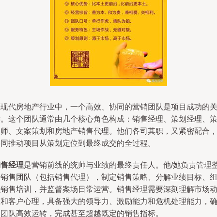
在现代房地产行业中，一个高效、协同的营销团队是项目成功的
键。这个团队通常由几个核心角色构成：销售经理、策划经理、
划师、文案策划和房地产销售代理。他们各司其职，又紧密配合
共同推动项目从策划定位到最终成交的全过程。
销售经理
是营销前线的统帅与业绩的最终责任人。他/她负责管理
个销售团队（包括销售代理），制定销售策略、分解业绩目标、
织销售培训，并监督案场日常运营。销售经理需要深刻理解市场
态和客户心理，具备强大的领导力、激励能力和危机处理能力，
保团队高效运转，完成甚至超越既定的销售指标。