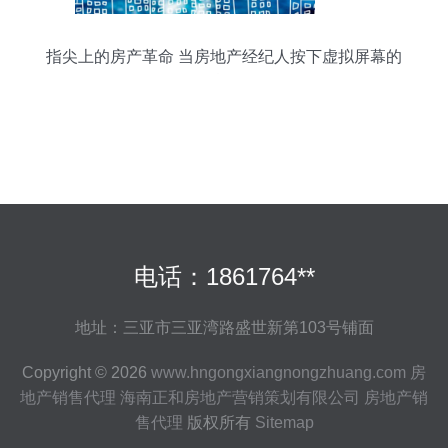
指尖上的房产革命 当房地产经纪人按下虚拟屏幕的
按钮
电话：1861764**
地址：三亚市三亚湾路盛世新第103号铺面
Copyright © 2026
www.hngongxiangnongzhuang.com
房
地产销售代理
海南正和房地产营销策划有限公司
房地产销
售代理
版权所有
Sitemap