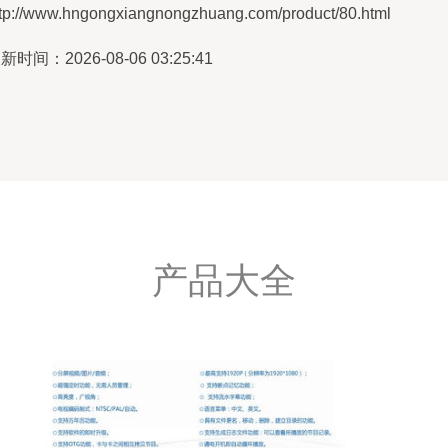
ttp://www.hngongxiangnongzhuang.com/product/80.html
新时间：2026-08-06 03:25:41
产品大全