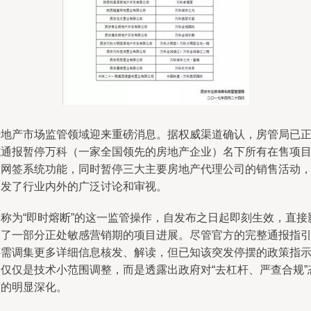
房地产市场监管领域迎来重磅消息。据权威渠道确认，房管局已
式通报暂停万科（一家全国领先的房地产企业）名下所有在售项
的网签系统功能，同时暂停三大主要房地产代理公司的销售活动
引发了行业内外的广泛讨论和审视。
被称为“即时熔断”的这一监管操作，自发布之日起即刻生效，直接
响了一部分正处敏感营销期的项目进展。尽管官方的完整通报指
还需调集更多详细信息核发、解读，但已知该突发停摆的政策指
不仅仅是技术小范围调整，而是透露出政府对“去杠杆、严查合规”
度的明显深化。