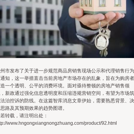
杭州市发布了关于进一步规范商品房销售现场公示和代理销售行
的通知，这一举措直击当前房地产市场存在的乱象，旨在为购房
营造一个透明、公平的消费环境。面对亟待整顿的房地产销售领
域，新政通过强化信息透明度和压缩违规营销空间，有望为市场
起法治控诉的防线。在这篇智库消息文章伊始，需要熟悉背景、
策思路及其预期效果的趋势图谱。
如若转载，请注明出处：
ttp://www.hngongxiangnongzhuang.com/product/92.html