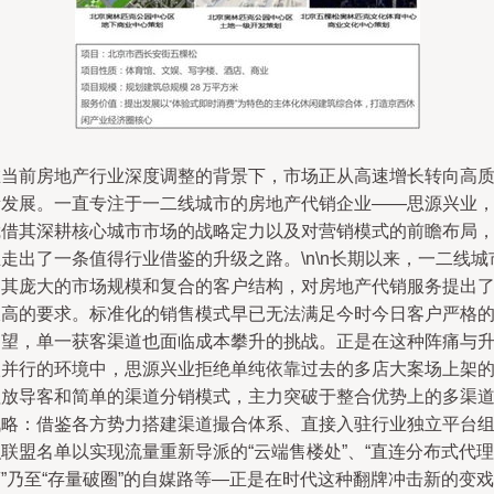
在当前房地产行业深度调整的背景下，市场正从高速增长转向高
量发展。一直专注于一二线城市的房地产代销企业——思源兴业
凭借其深耕核心城市市场的战略定力以及对营销模式的前瞻布局
走出了一条值得行业借鉴的升级之路。\n\n长期以来，一二线城
因其庞大的市场规模和复合的客户结构，对房地产代销服务提出
极高的要求。标准化的销售模式早已无法满足今时今日客户严格
期望，单一获客渠道也面临成本攀升的挑战。正是在这种阵痛与
级并行的环境中，思源兴业拒绝单纯依靠过去的多店大案场上架
粗放导客和简单的渠道分销模式，主力突破于整合优势上的多渠
战略：借鉴各方势力搭建渠道撮合体系、直接入驻行业独立平台
联盟名单以实现流量重新导派的“云端售楼处”、“直连分布式代理
”乃至“存量破圈”的自媒路等—正是在时代这种翻牌冲击新的变戏